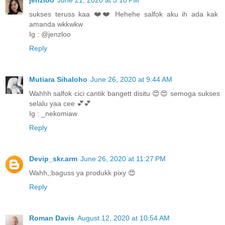
jenzloo
June 21, 2020 at 5:18 PM
sukses teruss kaa ❤️❤️ Hehehe salfok aku ih ada kak
amanda wkkwkw
Ig : @jenzloo
Reply
Mutiara Sihaloho
June 26, 2020 at 9:44 AM
Wahhh salfok cici cantik bangett disitu 😍😍 semoga sukses
selalu yaa cee 💕💕
Ig : _nekomiaw
Reply
Devip_skr.arm
June 26, 2020 at 11:27 PM
Wahh,,baguss ya produkk pixy 😍
Reply
Roman Davis
August 12, 2020 at 10:54 AM