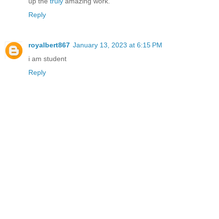
up the
truly
amazing work.
Reply
royalbert867
January 13, 2023 at 6:15 PM
i am student
Reply