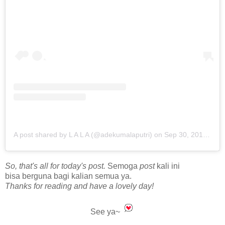
A post shared by L A L A (@adekumalaputri)
on
Sep 30, 2018 at 8:43am PDT
So, that's all for today's post.
Semoga
post
kali ini
bisa berguna bagi kalian semua ya.
Thanks for reading and have a lovely day!
See ya~